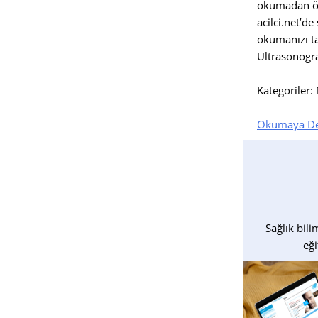
okumadan ö
acilci.net’de
okumanızı t
Ultrasonogra
Kategoriler:
Okumaya De
Sağlık bili
eği