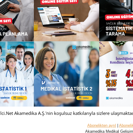
ilci.Net Akamedika A.Ş.'nin koşulsuz katkılarıyla sizlere ulaşmaktad
Abonelikten ayrıl
|
Abonelik
Akamedika Medikal Gelişi