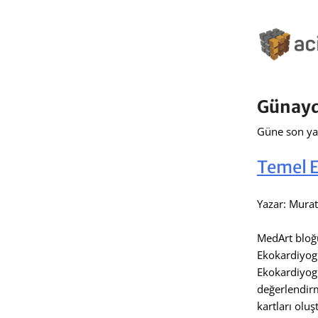
Günayd
Güne son yay
Temel E
Yazar: Murat
MedArt bloğ
Ekokardiyogr
Ekokardiyogr
değerlendirm
kartları olu