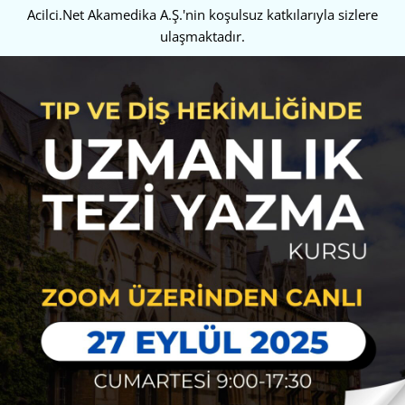
Acilci.Net Akamedika A.Ş.'nin koşulsuz katkılarıyla sizlere
ulaşmaktadır.