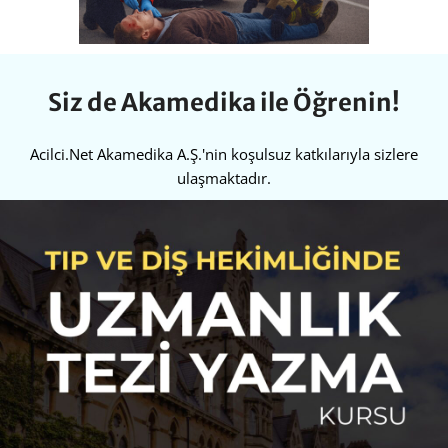
Siz de Akamedika ile Öğrenin!
Acilci.Net Akamedika A.Ş.'nin koşulsuz katkılarıyla sizlere
ulaşmaktadır.