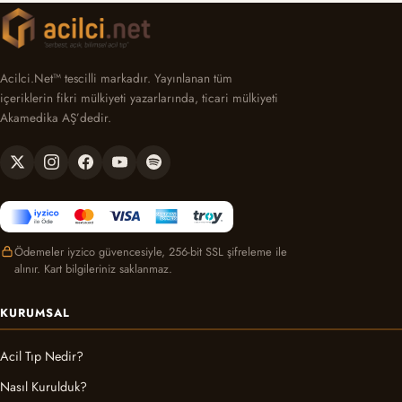
Acilci.Net™ tescilli markadır. Yayınlanan tüm
içeriklerin fikri mülkiyeti yazarlarında, ticari mülkiyeti
Akamedika AŞ’dedir.
Ödemeler iyzico güvencesiyle, 256-bit SSL şifreleme ile
alınır. Kart bilgileriniz saklanmaz.
KURUMSAL
Acil Tıp Nedir?
Nasıl Kurulduk?