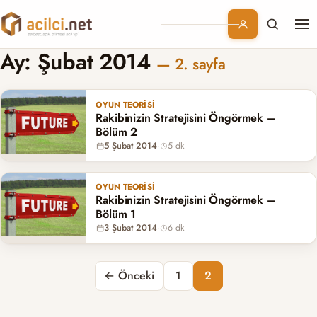
Me
Branşlar
Ay:
Şubat 2014
— 2. sayfa
Konular
OYUN TEORISI
Rakibinizin Stratejisini Öngörmek –
Kurumsal
Bölüm 2
5 Şubat 2014
·
5 dk
Abonelik
OYUN TEORISI
Rakibinizin Stratejisini Öngörmek –
Bölüm 1
3 Şubat 2014
·
6 dk
Yazı sayfalaması
← Önceki
1
2