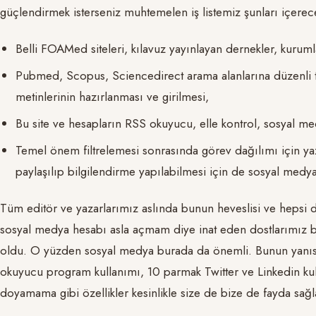
güçlendirmek isterseniz muhtemelen iş listemiz şunları içerec
Belli FOAMed siteleri, kılavuz yayınlayan dernekler, kurumla
Pubmed, Scopus, Sciencedirect arama alanlarına düzenli
metinlerinin hazırlanması ve girilmesi,
Bu site ve hesapların RSS okuyucu, elle kontrol, sosyal med
Temel önem filtrelemesi sonrasında görev dağılımı için ya
paylaşılıp bilgilendirme yapılabilmesi için de sosyal medya
Tüm editör ve yazarlarımız aslında bunun heveslisi ve hepsi d
sosyal medya hesabı asla açmam diye inat eden dostlarımız
oldu. O yüzden sosyal medya burada da önemli. Bunun yanısı
okuyucu program kullanımı, 10 parmak Twitter ve Linkedin kul
doyamama gibi özellikler kesinlikle size de bize de fayda sağl