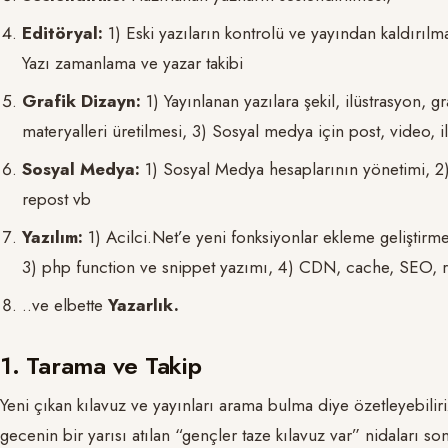
Editöryal:
1) Eski yazıların kontrolü ve yayından kaldırılm
Yazı zamanlama ve yazar takibi
Grafik Dizayn:
1) Yayınlanan yazılara şekil, ilüstrasyon, gr
materyalleri üretilmesi, 3) Sosyal medya için post, video, i
Sosyal Medya:
1) Sosyal Medya hesaplarının yönetimi, 2) O
repost vb
Yazılım:
1) Acilci.Net’e yeni fonksiyonlar ekleme geliştir
3) php function ve snippet yazımı, 4) CDN, cache, SEO, 
..ve elbette
Yazarlık.
1. Tarama ve Takip
Yeni çıkan kılavuz ve yayınları arama bulma diye özetleyebil
gecenin bir yarısı atılan “gençler taze kılavuz var” nidaları son