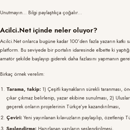
Unutmayın… Bilgi paylaştıkça çoğalır…
Acilci.Net içinde neler oluyor?
Acilci.Net onlarca bugüne kadar 100’den fazla yazarın katkı s
platform. Bu seviyede bir portalın idaresinde elbette ki yaptığı
amatör şekilde başlayıp giderek daha fazlasını yapmanın gerekt
Birkaç örnek verelim:
Tarama, takip:
1) Çeşitli kaynakların sürekli taranması, ön
çıkar çıkmaz belirlenip, yazar ekibine sunulması, 2) Ulusl
geçerek onların projelerinin Türkçe’ye kazandırılması,
Çeviri:
Yeni yayınlanan kılavuzların paylaşılıp, özetlenip T
Seslendirme:
Hazırlanan yazıların seslendirilmesi,