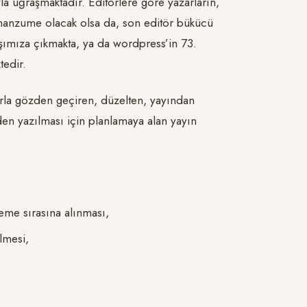
a uğraşmaktadır. Editörlere göre yazarların,
a manzume olacak olsa da, son editör bükücü
arşımıza çıkmakta, ya da wordpress’in 73.
tedir.
ıklarla gözden geçiren, düzelten, yayından
den yazılması için planlamaya alan yayın
leme sırasına alınması,
ilmesi,