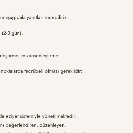
 aşağıdaki yanıtları verebiliriz.
 (2-3 gün),
erleştirme, mizansenleştirme
noktalarda tecrübeli olması gereklidir:
de eziyet sistemiyle yönetilmektedir.
rını değerlendiren, düzenleyen,