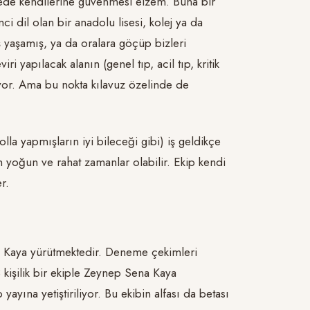
lizcede kendilerine güvenmesi elzem. Buna bir
nci dil olan bir anadolu lisesi, kolej ya da
 yaşamış, ya da oralara göçüp bizleri
ri yapılacak alanın (genel tıp, acil tıp, kritik
iyor. Ama bu nokta kılavuz özelinde de
lla yapmışların iyi bileceği gibi) iş geldikçe
n yoğun ve rahat zamanlar olabilir. Ekip kendi
r.
a Kaya yürütmektedir. Deneme çekimleri
 kişilik bir ekiple Zeynep Sena Kaya
ayına yetiştiriliyor. Bu ekibin alfası da betası