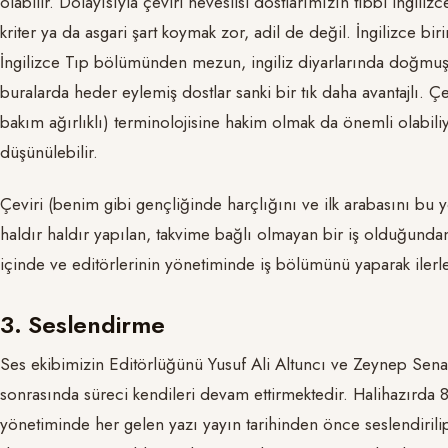
olabilir. Dolayısıyla çeviri heveslisi dostlarımızın tıbbi ingi
kriter ya da asgari şart koymak zor, adil de değil. İngilizce biri
İngilizce Tıp bölümünden mezun, ingiliz diyarlarında doğmuş
buralarda heder eylemiş dostlar sanki bir tık daha avantajlı. Çevi
bakım ağırlıklı) terminolojisine hakim olmak da önemli olabil
düşünülebilir.
Çeviri (benim gibi gençliğinde harçlığını ve ilk arabasını bu yo
haldır haldır yapılan, takvime bağlı olmayan bir iş olduğunda
içinde ve editörlerinin yönetiminde iş bölümünü yaparak ilerle
3. Seslendirme
Ses ekibimizin Editörlüğünü Yusuf Ali Altuncı ve Zeynep Sen
sonrasında süreci kendileri devam ettirmektedir. Halihazırda 8
yönetiminde her gelen yazı yayın tarihinden önce seslendirilip y