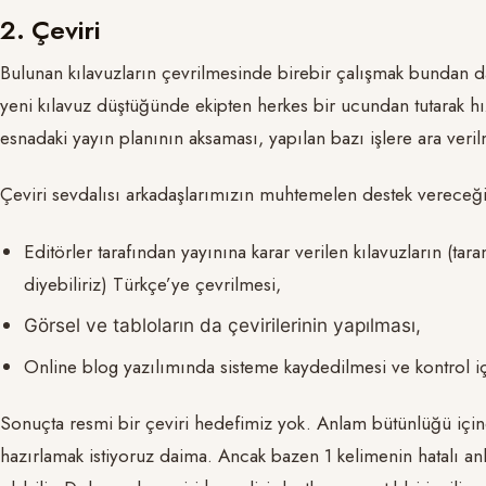
2. Çeviri
Bulunan kılavuzların çevrilmesinde birebir çalışmak bundan da
yeni kılavuz düştüğünde ekipten herkes bir ucundan tutarak hız
esnadaki yayın planının aksaması, yapılan bazı işlere ara ver
Çeviri sevdalısı arkadaşlarımızın muhtemelen destek vereceği 
Editörler tarafından yayınına karar verilen kılavuzların (ta
diyebiliriz) Türkçe’ye çevrilmesi,
Görsel ve tabloların da çevirilerinin yapılması,
Online blog yazılımında sisteme kaydedilmesi ve kontrol i
Sonuçta resmi bir çeviri hedefimiz yok. Anlam bütünlüğü içind
hazırlamak istiyoruz daima. Ancak bazen 1 kelimenin hatalı anla