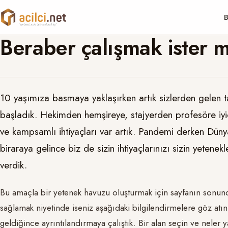
B
Beraber çalışmak ister m
10 yaşımıza basmaya yaklaşırken artık sizlerden gelen t
başladık. Hekimden hemşireye, stajyerden profesöre iyi
ve kampsamlı ihtiyaçları var artık. Pandemi derken Dünya
biraraya gelince biz de sizin ihtiyaçlarınızı sizin yetenek
verdik.
Bu amaçla bir yetenek havuzu oluşturmak için sayfanın sonunda
sağlamak niyetinde iseniz aşağıdaki bilgilendirmelere göz atın
geldiğince ayrıntılandırmaya çalıştık. Bir alan seçin ve nele