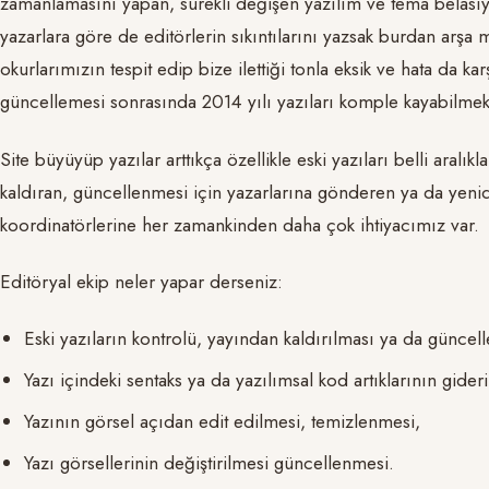
zamanlamasını yapan, sürekli değişen yazılım ve tema belasıyl
yazarlara göre de editörlerin sıkıntılarını yazsak burdan arş
okurlarımızın tespit edip bize ilettiği tonla eksik ve hata da k
güncellemesi sonrasında 2014 yılı yazıları komple kayabilmek
Site büyüyüp yazılar arttıkça özellikle eski yazıları belli aral
kaldıran, güncellenmesi için yazarlarına gönderen ya da yeni
koordinatörlerine her zamankinden daha çok ihtiyacımız var.
Editöryal ekip neler yapar derseniz:
Eski yazıların kontrolü, yayından kaldırılması ya da güncel
Yazı içindeki sentaks ya da yazılımsal kod artıklarının gider
Yazının görsel açıdan edit edilmesi, temizlenmesi,
Yazı görsellerinin değiştirilmesi güncellenmesi.