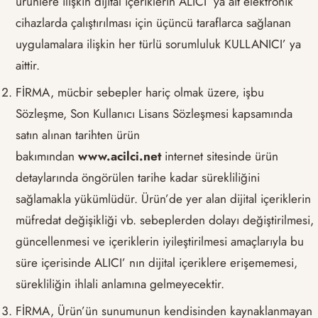
ürünlere ilişkin dijital içeriklerin ALICI’ ya ait elektronik
cihazlarda çalıştırılması için üçüncü taraflarca sağlanan
uygulamalara ilişkin her türlü sorumluluk KULLANICI’ ya
aittir.
FİRMA, mücbir sebepler hariç olmak üzere, işbu
Sözleşme, Son Kullanıcı Lisans Sözleşmesi kapsamında
satın alınan tarihten ürün
bakımından
www.acilci.net
internet sitesinde ürün
detaylarında öngörülen tarihe kadar sürekliliğini
sağlamakla yükümlüdür. Ürün’de yer alan dijital içeriklerin
müfredat değişikliği vb. sebeplerden dolayı değiştirilmesi,
güncellenmesi ve içeriklerin iyileştirilmesi amaçlarıyla bu
süre içerisinde ALICI’ nın dijital içeriklere erişememesi,
sürekliliğin ihlali anlamına gelmeyecektir.
FİRMA, Ürün’ün sunumunun kendisinden kaynaklanmayan