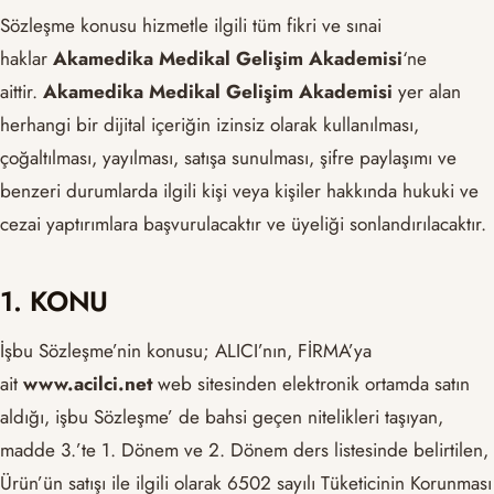
Sözleşme konusu hizmetle ilgili tüm fikri ve sınai
haklar
Akamedika Medikal Gelişim Akademisi
‘ne
aittir.
Akamedika Medikal Gelişim Akademisi
yer alan
herhangi bir dijital içeriğin izinsiz olarak kullanılması,
çoğaltılması, yayılması, satışa sunulması, şifre paylaşımı ve
benzeri durumlarda ilgili kişi veya kişiler hakkında hukuki ve
cezai yaptırımlara başvurulacaktır ve üyeliği sonlandırılacaktır.
1. KONU
İşbu Sözleşme’nin konusu; ALICI’nın, FİRMA’ya
ait
www.acilci.net
web sitesinden elektronik ortamda satın
aldığı, işbu Sözleşme’ de bahsi geçen nitelikleri taşıyan,
madde 3.’te 1. Dönem ve 2. Dönem ders listesinde belirtilen,
Ürün’ün satışı ile ilgili olarak 6502 sayılı Tüketicinin Korunması