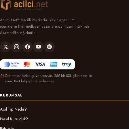
Acilci.Net™ tescilli markadır. Yayınlanan tüm
içeriklerin fikri mülkiyeti yazarlarında, ticari mülkiyeti
Akamedika AŞ’dedir.
Ödemeler iyzico güvencesiyle, 256-bit SSL şifreleme ile
alınır. Kart bilgileriniz saklanmaz.
KURUMSAL
Acil Tıp Nedir?
Nasıl Kurulduk?
Ekbimiz