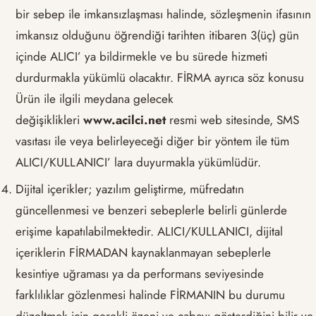
bir sebep ile imkansızlaşması halinde, sözleşmenin ifasının
imkansız olduğunu öğrendiği tarihten itibaren 3(üç) gün
içinde ALICI’ ya bildirmekle ve bu sürede hizmeti
durdurmakla yükümlü olacaktır. FİRMA ayrıca söz konusu
Ürün ile ilgili meydana gelecek
değişiklikleri
www.acilci.net
resmi web sitesinde, SMS
vasıtası ile veya belirleyeceği diğer bir yöntem ile tüm
ALICI/KULLANICI’ lara duyurmakla yükümlüdür.
Dijital içerikler; yazılım geliştirme, müfredatın
güncellenmesi ve benzeri sebeplerle belirli günlerde
erişime kapatılabilmektedir. ALICI/KULLANICI, dijital
içeriklerin FİRMADAN kaynaklanmayan sebeplerle
kesintiye uğraması ya da performans seviyesinde
farklılıklar gözlenmesi halinde FİRMANIN bu durumu
düzeltmek için gerekli özeni ve çabayı gösterdiğini bilir ve