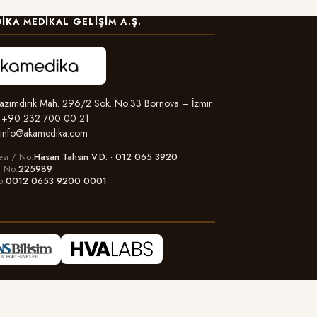
IKA MEDIKAL GELIŞIM A.Ş.
zımdirik Mah. 296/2 Sok. No:33 Bornova – İzmir
+90 232 700 00 21
info@akamedika.com
esi / No
Hasan Tahsin V.D. · 012 065 3920
il No
225989
o
0012 0653 9200 0001