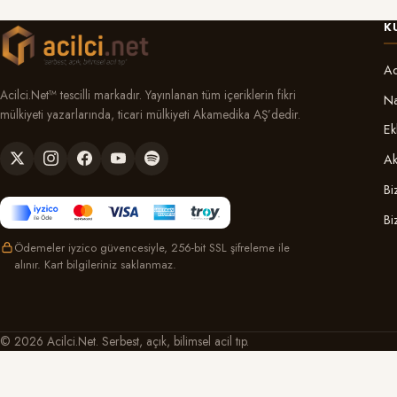
K
Ac
Acilci.Net™ tescilli markadır. Yayınlanan tüm içeriklerin fikri
Na
mülkiyeti yazarlarında, ticari mülkiyeti Akamedika AŞ’dedir.
Ek
Ak
Bi
Bi
Ödemeler iyzico güvencesiyle, 256-bit SSL şifreleme ile
alınır. Kart bilgileriniz saklanmaz.
© 2026 Acilci.Net. Serbest, açık, bilimsel acil tıp.