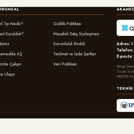
URUMSAL
AKAMED
il Tıp Nedir?
Gizlilik Politikası
sıl Kurulduk?
Mesafeli Satış Sözleşmesi
Adres:
Ka
bimiz
Sorumluluk Reddi
Telefon:
amedika AŞ
Teslimat ve İade Şartları
E-posta:
zimle Çalışın
Veri Politikası
Vergi Dair
Ticari Sic
ze Ulaşın
MERSİS N
TEKNIK