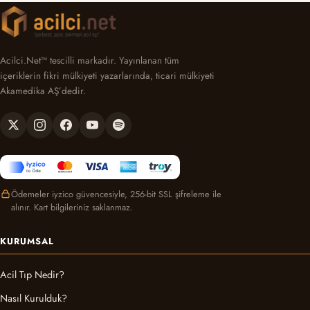
Acilci.Net™ tescilli markadır. Yayınlanan tüm
içeriklerin fikri mülkiyeti yazarlarında, ticari mülkiyeti
Akamedika AŞ’dedir.
Ödemeler iyzico güvencesiyle, 256-bit SSL şifreleme ile
alınır. Kart bilgileriniz saklanmaz.
KURUMSAL
Acil Tıp Nedir?
Nasıl Kurulduk?