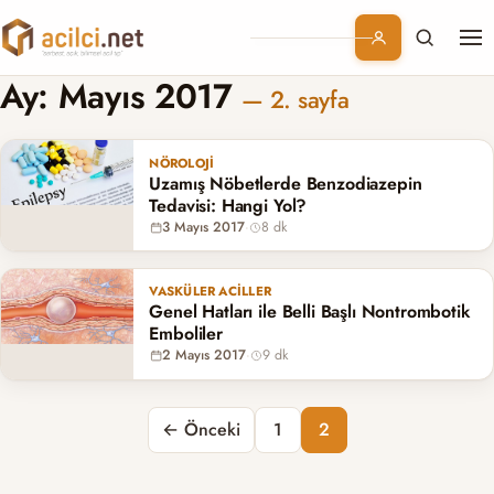
Me
Branşlar
Ay:
Mayıs 2017
— 2. sayfa
Konular
NÖROLOJI
Uzamış Nöbetlerde Benzodiazepin
Kurumsal
Tedavisi: Hangi Yol?
3 Mayıs 2017
·
8 dk
Abonelik
VASKÜLER ACILLER
Genel Hatları ile Belli Başlı Nontrombotik
Emboliler
2 Mayıs 2017
·
9 dk
Yazı sayfalaması
← Önceki
1
2