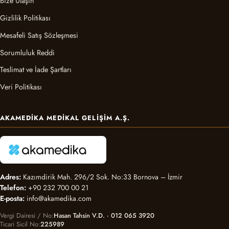
Bize Ulaşın
Gizlilik Politikası
Mesafeli Satış Sözleşmesi
Sorumluluk Reddi
Teslimat ve İade Şartları
Veri Politikası
AKAMEDIKA MEDIKAL GELIŞIM A.Ş.
Adres:
Kazımdirik Mah. 296/2 Sok. No:33 Bornova – İzmir
Telefon:
+90 232 700 00 21
E-posta:
info@akamedika.com
Vergi Dairesi / No
Hasan Tahsin V.D. · 012 065 3920
Ticari Sicil No
225989