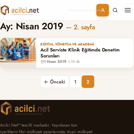
Me
Branşlar
Ay:
Nisan 2019
— 2. sayfa
Konular
EĞITIM, YÖNETIM VE AKADEMI
Acil Serviste Klinik Eğitimde Denetim
Kurumsal
Sorunları
1 Nisan 2019
·
10 dk
Abonelik
Yazı sayfalaması
← Önceki
1
2
Acilci.Net™ tescilli markadır. Yayınlanan tüm
içeriklerin fikri mülkiyeti yazarlarında, ticari mülkiyeti