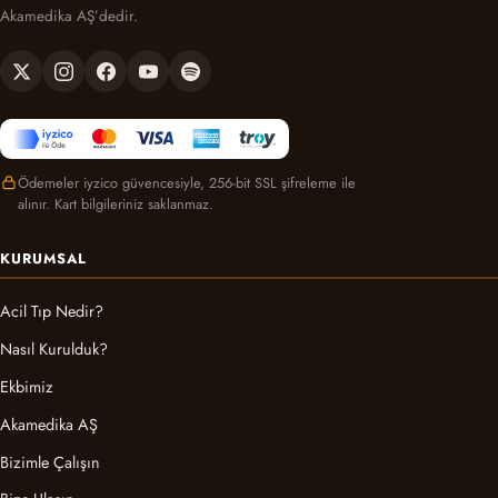
Akamedika AŞ’dedir.
Ödemeler iyzico güvencesiyle, 256-bit SSL şifreleme ile
alınır. Kart bilgileriniz saklanmaz.
KURUMSAL
Acil Tıp Nedir?
Nasıl Kurulduk?
Ekbimiz
Akamedika AŞ
Bizimle Çalışın