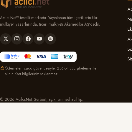
Ac
Acilci.Net™ tescilli markadır. Yayınlanan tüm içeriklerin fikri
Na
mülkiyeti yazarlarında, ticari mülkiyeti Akamedika AŞ’dedir.
Ek
Ak
Bi
Bi
Ödemeler iyzico güvencesiyle, 256-bit SSL şifreleme ile
alınır. Kart bilgileriniz saklanmaz.
© 2026 Acilci.Net. Serbest, açık, bilimsel acil tıp.