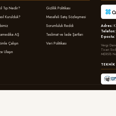
il Tıp Nedir?
Gizlilik Politikası
sıl Kurulduk?
Mesafeli Satış Sözleşmesi
Adres:
Ka
bimiz
Sorumluluk Reddi
Telefon:
amedika AŞ
Teslimat ve İade Şartları
E-posta:
zimle Çalışın
Veri Politikası
Vergi Dair
Ticari Sic
ze Ulaşın
MERSİS N
TEKNIK