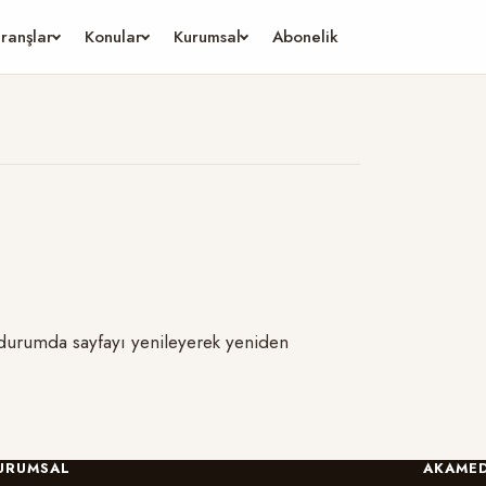
ranşlar
Konular
Kurumsal
Abonelik
u durumda sayfayı yenileyerek yeniden
URUMSAL
AKAMED