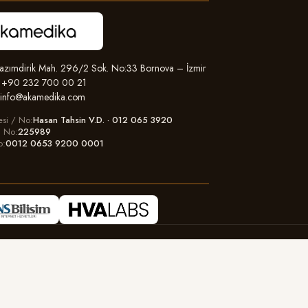
zımdirik Mah. 296/2 Sok. No:33 Bornova – İzmir
+90 232 700 00 21
info@akamedika.com
esi / No
Hasan Tahsin V.D. · 012 065 3920
il No
225989
o
0012 0653 9200 0001