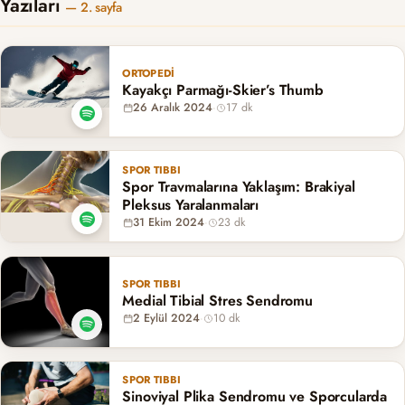
Yazıları
— 2. sayfa
ORTOPEDI
Kayakçı Parmağı-Skier’s Thumb
26 Aralık 2024
·
17 dk
SPOR TIBBI
Spor Travmalarına Yaklaşım: Brakiyal
Pleksus Yaralanmaları
31 Ekim 2024
·
23 dk
SPOR TIBBI
Medial Tibial Stres Sendromu
2 Eylül 2024
·
10 dk
SPOR TIBBI
Sinoviyal Plika Sendromu ve Sporcularda