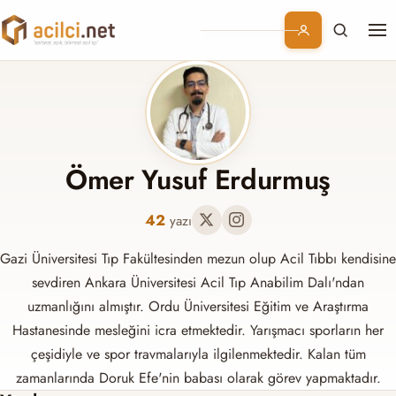
Me
Branşlar
Konular
Kurumsal
Ömer Yusuf Erdurmuş
Abonelik
42
yazı
Gazi Üniversitesi Tıp Fakültesinden mezun olup Acil Tıbbı kendisine
sevdiren Ankara Üniversitesi Acil Tıp Anabilim Dalı'ndan
uzmanlığını almıştır. Ordu Üniversitesi Eğitim ve Araştırma
Hastanesinde mesleğini icra etmektedir. Yarışmacı sporların her
çeşidiyle ve spor travmalarıyla ilgilenmektedir. Kalan tüm
zamanlarında Doruk Efe'nin babası olarak görev yapmaktadır.