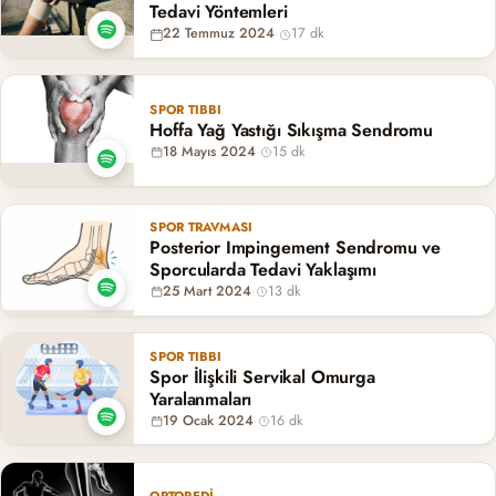
Tedavi Yöntemleri
22 Temmuz 2024
·
17 dk
SPOR TIBBI
Hoffa Yağ Yastığı Sıkışma Sendromu
18 Mayıs 2024
·
15 dk
SPOR TRAVMASI
Posterior Impingement Sendromu ve
Sporcularda Tedavi Yaklaşımı
25 Mart 2024
·
13 dk
SPOR TIBBI
Spor İlişkili Servikal Omurga
Yaralanmaları
19 Ocak 2024
·
16 dk