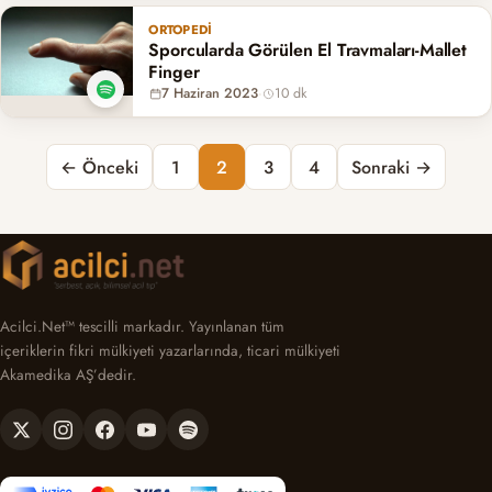
ORTOPEDI
Sporcularda Görülen El Travmaları-Mallet
Finger
7 Haziran 2023
·
10 dk
Yazı sayfalaması
← Önceki
1
2
3
4
Sonraki →
Acilci.Net™ tescilli markadır. Yayınlanan tüm
içeriklerin fikri mülkiyeti yazarlarında, ticari mülkiyeti
Akamedika AŞ’dedir.