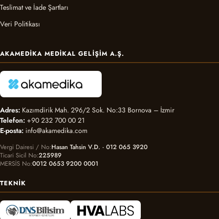
Teslimat ve İade Şartları
Veri Politikası
AKAMEDIKA MEDIKAL GELIŞIM A.Ş.
Adres:
Kazımdirik Mah. 296/2 Sok. No:33 Bornova – İzmir
Telefon:
+90 232 700 00 21
E-posta:
info@akamedika.com
Vergi Dairesi / No
Hasan Tahsin V.D. · 012 065 3920
Ticari Sicil No
225989
MERSİS No
0012 0653 9200 0001
TEKNIK