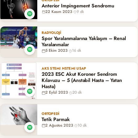
ORTOPEDI
Anterior Impingement Sendromu
22 Kasım 2023
·
9 dk
RADYOLOJI
Spor Yaralanmalarına Yaklaşım – Renal
Yaralanmalar
5 Ekim 2023
·
16 dk
AKS STEMI NSTEMI USAP
2023 ESC Akut Koroner Sendrom
Kılavuzu – 5 (Anstabil Hasta – Yatan
Hasta)
2 Eylül 2023
·
20 dk
ORTOPEDI
Tetik Parmak
2 Ağustos 2023
·
10 dk