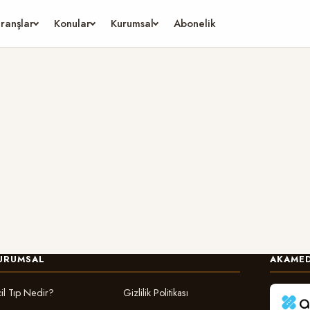
ranşlar
Konular
Kurumsal
Abonelik
URUMSAL
AKAMED
il Tıp Nedir?
Gizlilik Politikası