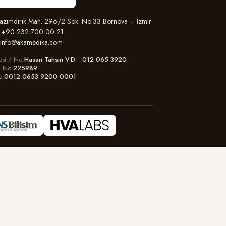
zımdirik Mah. 296/2 Sok. No:33 Bornova – İzmir
+90 232 700 00 21
info@akamedika.com
esi / No
Hasan Tahsin V.D. · 012 065 3920
il No
225989
o
0012 0653 9200 0001