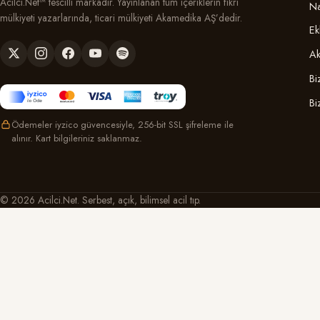
Acilci.Net™ tescilli markadır. Yayınlanan tüm içeriklerin fikri
Na
mülkiyeti yazarlarında, ticari mülkiyeti Akamedika AŞ’dedir.
Ek
Ak
Bi
Bi
Ödemeler iyzico güvencesiyle, 256-bit SSL şifreleme ile
alınır. Kart bilgileriniz saklanmaz.
© 2026 Acilci.Net. Serbest, açık, bilimsel acil tıp.