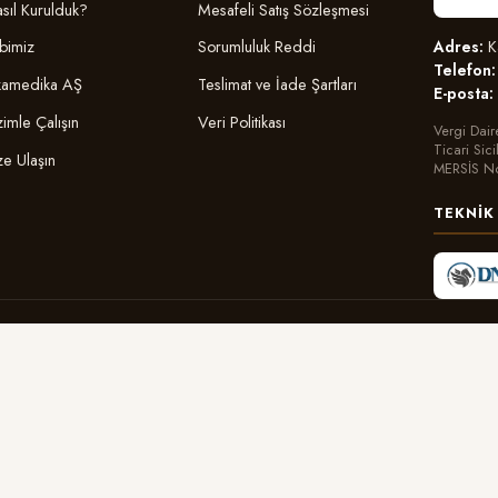
sıl Kurulduk?
Mesafeli Satış Sözleşmesi
Adres:
Ka
bimiz
Sorumluluk Reddi
Telefon:
amedika AŞ
Teslimat ve İade Şartları
E-posta:
zimle Çalışın
Veri Politikası
Vergi Dair
Ticari Sic
ze Ulaşın
MERSİS N
TEKNIK