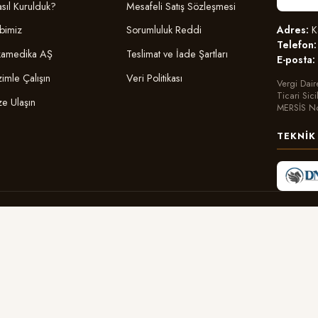
sıl Kurulduk?
Mesafeli Satış Sözleşmesi
Adres:
Ka
bimiz
Sorumluluk Reddi
Telefon:
amedika AŞ
Teslimat ve İade Şartları
E-posta:
zimle Çalışın
Veri Politikası
Vergi Dair
Ticari Sic
ze Ulaşın
MERSİS N
TEKNIK