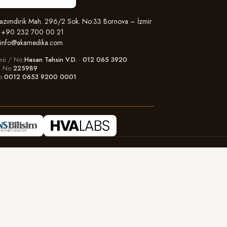
zımdirik Mah. 296/2 Sok. No:33 Bornova – İzmir
+90 232 700 00 21
info@akamedika.com
esi / No
Hasan Tahsin V.D. · 012 065 3920
il No
225989
o
0012 0653 9200 0001