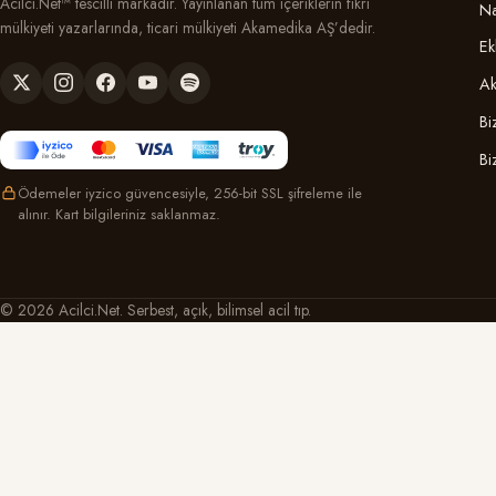
Acilci.Net™ tescilli markadır. Yayınlanan tüm içeriklerin fikri
Na
mülkiyeti yazarlarında, ticari mülkiyeti Akamedika AŞ’dedir.
Ek
Ak
Bi
Bi
Ödemeler iyzico güvencesiyle, 256-bit SSL şifreleme ile
alınır. Kart bilgileriniz saklanmaz.
© 2026 Acilci.Net. Serbest, açık, bilimsel acil tıp.