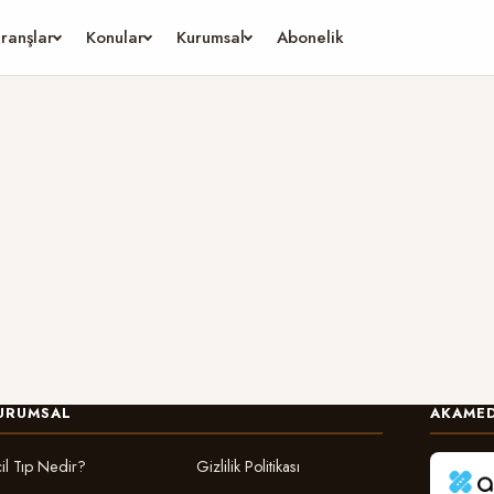
ranşlar
Konular
Kurumsal
Abonelik
URUMSAL
AKAMED
il Tıp Nedir?
Gizlilik Politikası