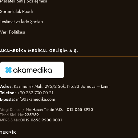
Mesafeli Satış Sözleşmesi
Sorumluluk Reddi
Teslimat ve İade Şartları
Veri Politikası
AKAMEDIKA MEDIKAL GELIŞIM A.Ş.
Adres:
Kazımdirik Mah. 296/2 Sok. No:33 Bornova – İzmir
Telefon:
+90 232 700 00 21
E-posta:
info@akamedika.com
Vergi Dairesi / No
Hasan Tahsin V.D. · 012 065 3920
Ticari Sicil No
225989
MERSİS No
0012 0653 9200 0001
TEKNIK