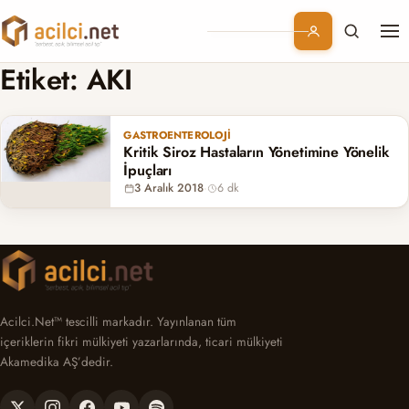
Me
Branşlar
Etiket:
AKI
Konular
GASTROENTEROLOJI
Kritik Siroz Hastaların Yönetimine Yönelik
Kurumsal
İpuçları
3 Aralık 2018
·
6 dk
Abonelik
Acilci.Net™ tescilli markadır. Yayınlanan tüm
içeriklerin fikri mülkiyeti yazarlarında, ticari mülkiyeti
Akamedika AŞ’dedir.