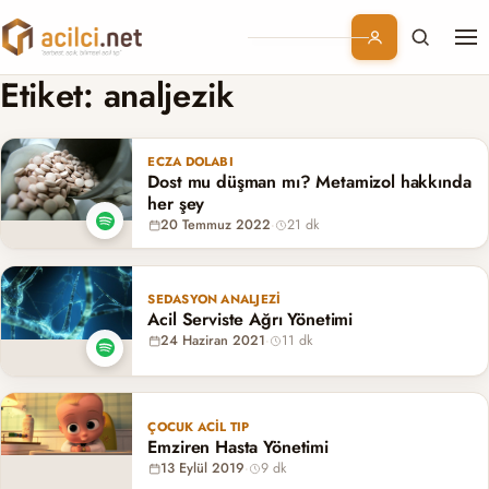
Me
Branşlar
Etiket:
analjezik
Konular
ECZA DOLABI
Dost mu düşman mı? Metamizol hakkında
Kurumsal
her şey
20 Temmuz 2022
·
21 dk
Abonelik
SEDASYON ANALJEZI
Acil Serviste Ağrı Yönetimi
24 Haziran 2021
·
11 dk
ÇOCUK ACIL TIP
Emziren Hasta Yönetimi
13 Eylül 2019
·
9 dk