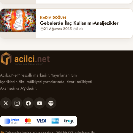
KADIN DOĞUM
Gebelerde İlaç Kullanımı-Analjezikler
21 Ağustos 2015
·
5 dk
Acilci.Net™ tescilli markadır. Yayınlanan tüm
içeriklerin fikri mülkiyeti yazarlarında, ticari mülkiyeti
Akamedika AŞ’dedir.
Ödemeler iyzico güvencesiyle, 256-bit SSL şifreleme ile