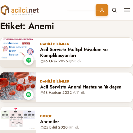
Me
Branşlar
Etiket:
Anemi
Konular
DAHILI BILIMLER
Acil Serviste Multipl Miyelom ve
Kurumsal
Komplikasyonları
16 Ocak 2025
·
23 dk
Abonelik
DAHILI BILIMLER
Acil Serviste Anemi Hastasına Yaklaşım
13 Haziran 2022
·
11 dk
DDXOF
Anemiler
25 Eylül 2020
·
1 dk