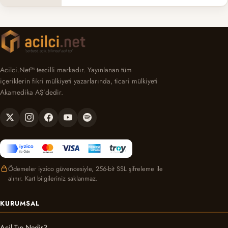
Acilci.Net™ tescilli markadır. Yayınlanan tüm
içeriklerin fikri mülkiyeti yazarlarında, ticari mülkiyeti
Akamedika AŞ’dedir.
Ödemeler iyzico güvencesiyle, 256-bit SSL şifreleme ile
alınır. Kart bilgileriniz saklanmaz.
KURUMSAL
Acil Tıp Nedir?