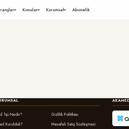
ranşlar
Konular
Kurumsal
Abonelik
URUMSAL
AKAMED
il Tıp Nedir?
Gizlilik Politikası
sıl Kurulduk?
Mesafeli Satış Sözleşmesi