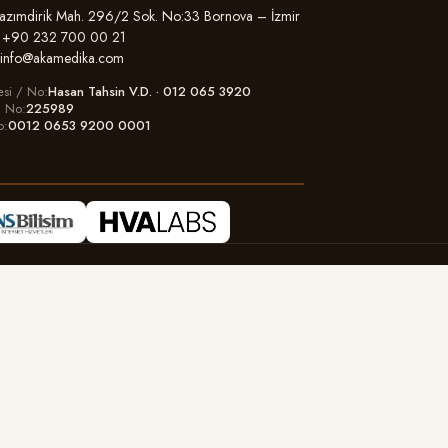
zımdirik Mah. 296/2 Sok. No:33 Bornova – İzmir
+90 232 700 00 21
info@akamedika.com
esi / No
Hasan Tahsin V.D. · 012 065 3920
il No
225989
o
0012 0653 9200 0001