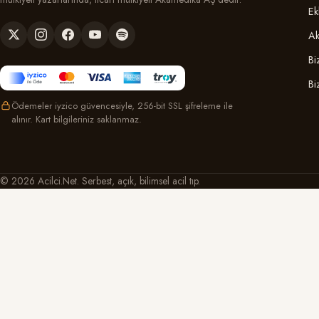
Ek
Ak
Bi
Bi
Ödemeler iyzico güvencesiyle, 256-bit SSL şifreleme ile
alınır. Kart bilgileriniz saklanmaz.
© 2026 Acilci.Net. Serbest, açık, bilimsel acil tıp.