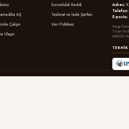
Adres:
Ka
bimiz
Sorumluluk Reddi
Telefon:
amedika AŞ
Teslimat ve İade Şartları
E-posta:
zimle Çalışın
Veri Politikası
Vergi Dair
Ticari Sic
ze Ulaşın
MERSİS N
TEKNIK