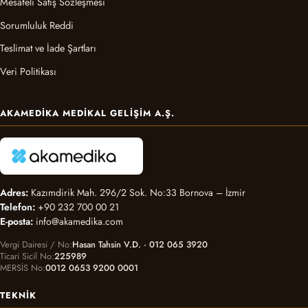
Mesafeli Satış Sözleşmesi
Sorumluluk Reddi
Teslimat ve İade Şartları
Veri Politikası
AKAMEDIKA MEDIKAL GELIŞIM A.Ş.
Adres:
Kazımdirik Mah. 296/2 Sok. No:33 Bornova – İzmir
Telefon:
+90 232 700 00 21
E-posta:
info@akamedika.com
Vergi Dairesi / No
Hasan Tahsin V.D. · 012 065 3920
Ticari Sicil No
225989
MERSİS No
0012 0653 9200 0001
TEKNIK