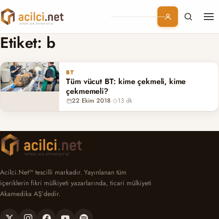
Me
Branşlar
Etiket:
b
Konular
BT
Tüm vücut BT: kime çekmeli, kime
Kurumsal
çekmemeli?
22 Ekim 2018
·
13 dk
Abonelik
Acilci.Net™ tescilli markadır. Yayınlanan tüm
içeriklerin fikri mülkiyeti yazarlarında, ticari mülkiyeti
Akamedika AŞ’dedir.