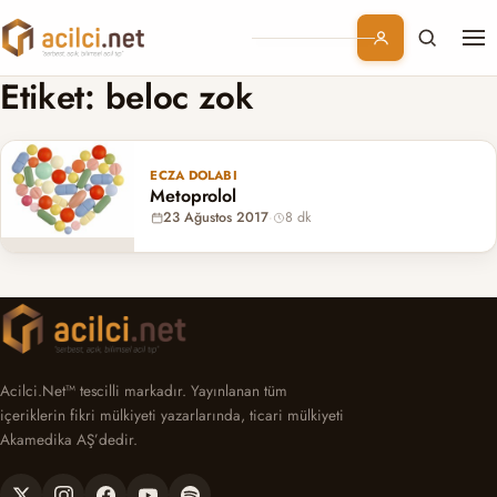
Me
Branşlar
Etiket:
beloc zok
Konular
ECZA DOLABI
Metoprolol
Kurumsal
23 Ağustos 2017
·
8 dk
Abonelik
Acilci.Net™ tescilli markadır. Yayınlanan tüm
içeriklerin fikri mülkiyeti yazarlarında, ticari mülkiyeti
Akamedika AŞ’dedir.