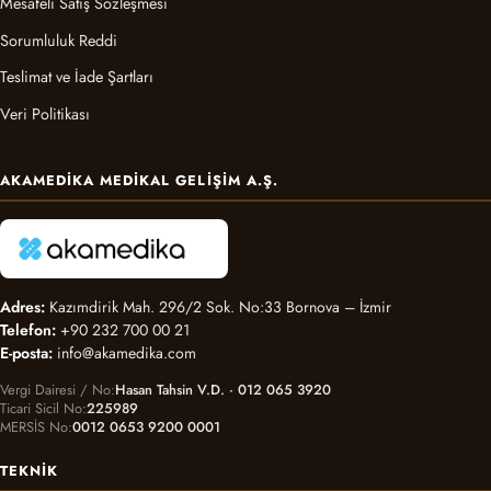
Mesafeli Satış Sözleşmesi
Sorumluluk Reddi
Teslimat ve İade Şartları
Veri Politikası
AKAMEDIKA MEDIKAL GELIŞIM A.Ş.
Adres:
Kazımdirik Mah. 296/2 Sok. No:33 Bornova – İzmir
Telefon:
+90 232 700 00 21
E-posta:
info@akamedika.com
Vergi Dairesi / No
Hasan Tahsin V.D. · 012 065 3920
Ticari Sicil No
225989
MERSİS No
0012 0653 9200 0001
TEKNIK