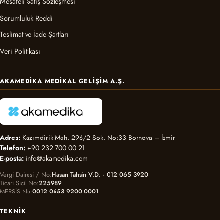
Mesafeli Satış Sözleşmesi
Sorumluluk Reddi
Teslimat ve İade Şartları
Veri Politikası
AKAMEDIKA MEDIKAL GELIŞIM A.Ş.
Adres:
Kazımdirik Mah. 296/2 Sok. No:33 Bornova – İzmir
Telefon:
+90 232 700 00 21
E-posta:
info@akamedika.com
Vergi Dairesi / No
Hasan Tahsin V.D. · 012 065 3920
Ticari Sicil No
225989
MERSİS No
0012 0653 9200 0001
TEKNIK