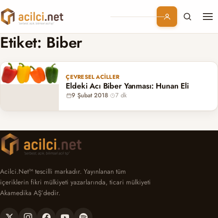
Me
Branşlar
Etiket:
Biber
Konular
ÇEVRESEL ACILLER
Eldeki Acı Biber Yanması: Hunan Eli
Kurumsal
9 Şubat 2018
·
7 dk
Abonelik
Acilci.Net™ tescilli markadır. Yayınlanan tüm
içeriklerin fikri mülkiyeti yazarlarında, ticari mülkiyeti
Akamedika AŞ’dedir.