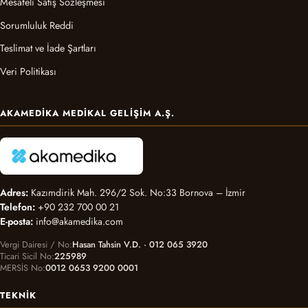
Mesafeli Satış Sözleşmesi
Sorumluluk Reddi
Teslimat ve İade Şartları
Veri Politikası
AKAMEDIKA MEDIKAL GELIŞIM A.Ş.
Adres:
Kazımdirik Mah. 296/2 Sok. No:33 Bornova – İzmir
Telefon:
+90 232 700 00 21
E-posta:
info@akamedika.com
Vergi Dairesi / No
Hasan Tahsin V.D. · 012 065 3920
Ticari Sicil No
225989
MERSİS No
0012 0653 9200 0001
TEKNIK