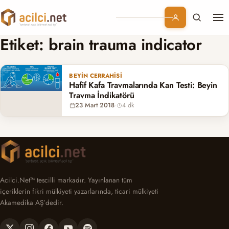
Me
Branşlar
Etiket:
brain trauma indicator
Konular
BEYIN CERRAHISI
Hafif Kafa Travmalarında Kan Testi: Beyin
Kurumsal
Travma İndikatörü
23 Mart 2018
·
4 dk
Abonelik
Acilci.Net™ tescilli markadır. Yayınlanan tüm
içeriklerin fikri mülkiyeti yazarlarında, ticari mülkiyeti
Akamedika AŞ’dedir.