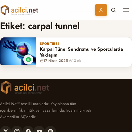
Me
Branşlar
Etiket:
carpal tunnel
Konular
SPOR TIBBI
Karpal Tünel Sendromu ve Sporcularda
Kurumsal
Yaklaşım
17 Nisan 2025
·
13 dk
Abonelik
Acilci.Net™ tescilli markadır. Yayınlanan tüm
içeriklerin fikri mülkiyeti yazarlarında, ticari mülkiyeti
Akamedika AŞ’dedir.