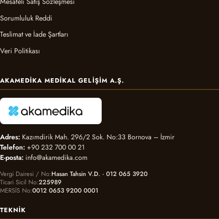
Mesafeli Satış Sözleşmesi
Sorumluluk Reddi
Teslimat ve İade Şartları
Veri Politikası
AKAMEDIKA MEDIKAL GELIŞIM A.Ş.
Adres:
Kazımdirik Mah. 296/2 Sok. No:33 Bornova – İzmir
Telefon:
+90 232 700 00 21
E-posta:
info@akamedika.com
Vergi Dairesi / No
Hasan Tahsin V.D. · 012 065 3920
Ticari Sicil No
225989
MERSİS No
0012 0653 9200 0001
TEKNIK