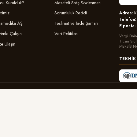
sıl Kurulduk?
Mesafeli Satış Sözleşmesi
Adres:
Ka
bimiz
Sorumluluk Reddi
Telefon:
amedika AŞ
Teslimat ve İade Şartları
E-posta:
zimle Çalışın
Veri Politikası
Vergi Dair
Ticari Sic
ze Ulaşın
MERSİS N
TEKNIK