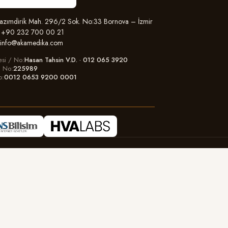
zımdirik Mah. 296/2 Sok. No:33 Bornova – İzmir
+90 232 700 00 21
info@akamedika.com
esi / No
Hasan Tahsin V.D. · 012 065 3920
il No
225989
o
0012 0653 9200 0001