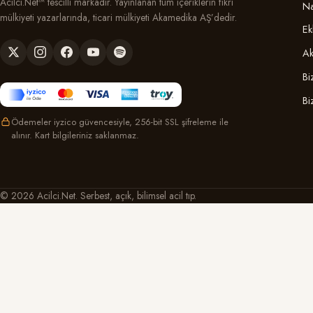
Acilci.Net™ tescilli markadır. Yayınlanan tüm içeriklerin fikri
Na
mülkiyeti yazarlarında, ticari mülkiyeti Akamedika AŞ’dedir.
Ek
Ak
Bi
Bi
Ödemeler iyzico güvencesiyle, 256-bit SSL şifreleme ile
alınır. Kart bilgileriniz saklanmaz.
© 2026 Acilci.Net. Serbest, açık, bilimsel acil tıp.