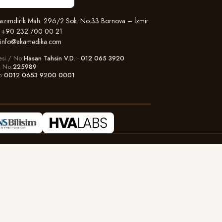
zımdirik Mah. 296/2 Sok. No:33 Bornova – İzmir
+90 232 700 00 21
info@akamedika.com
esi / No
Hasan Tahsin V.D. · 012 065 3920
il No
225989
o
0012 0653 9200 0001