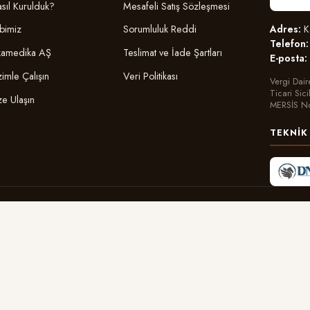
sıl Kurulduk?
Mesafeli Satış Sözleşmesi
Adres:
Ka
bimiz
Sorumluluk Reddi
Telefon:
amedika AŞ
Teslimat ve İade Şartları
E-posta:
zimle Çalışın
Veri Politikası
Vergi Dair
Ticari Sic
ze Ulaşın
MERSİS N
TEKNIK