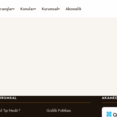
ranşlar
Konular
Kurumsal
Abonelik
URUMSAL
AKAMED
il Tıp Nedir?
Gizlilik Politikası