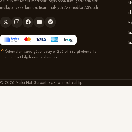
Acilci.Net™ tescilli markadır. Yayınlanan tüm içeriklerin fikri
Na
mülkiyeti yazarlarında, ticari mülkiyeti Akamedika AŞ’dedir.
Ek
Ak
Bi
Bi
Ödemeler iyzico güvencesiyle, 256-bit SSL şifreleme ile
alınır. Kart bilgileriniz saklanmaz.
© 2026 Acilci.Net. Serbest, açık, bilimsel acil tıp.