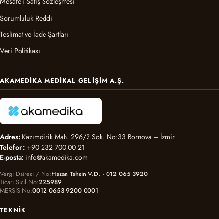
Mesafeli Satış Sözleşmesi
Sorumluluk Reddi
Teslimat ve İade Şartları
Veri Politikası
AKAMEDIKA MEDIKAL GELIŞIM A.Ş.
Adres:
Kazımdirik Mah. 296/2 Sok. No:33 Bornova – İzmir
Telefon:
+90 232 700 00 21
E-posta:
info@akamedika.com
Vergi Dairesi / No
Hasan Tahsin V.D. · 012 065 3920
Ticari Sicil No
225989
MERSİS No
0012 0653 9200 0001
TEKNIK