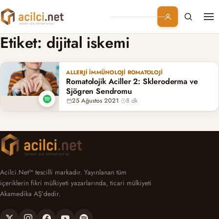
Me
Branşlar
Etiket:
dijital iskemi
Konular
ALLERJI İMMÜNOLOJI ROMATOLOJI
Romatolojik Aciller 2: Skleroderma ve
Kurumsal
Sjögren Sendromu
25 Ağustos 2021
·
8 dk
Abonelik
Acilci.Net™ tescilli markadır. Yayınlanan tüm
içeriklerin fikri mülkiyeti yazarlarında, ticari mülkiyeti
Akamedika AŞ’dedir.