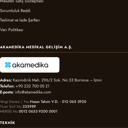
Mesafeli Satış Sözleşmesi
Sorumluluk Reddi
Teslimat ve İade Şartları
Veri Politikası
AKAMEDIKA MEDIKAL GELIŞIM A.Ş.
Adres:
Kazımdirik Mah. 296/2 Sok. No:33 Bornova – İzmir
Telefon:
+90 232 700 00 21
E-posta:
info@akamedika.com
Vergi Dairesi / No
Hasan Tahsin V.D. · 012 065 3920
Ticari Sicil No
225989
MERSİS No
0012 0653 9200 0001
TEKNIK