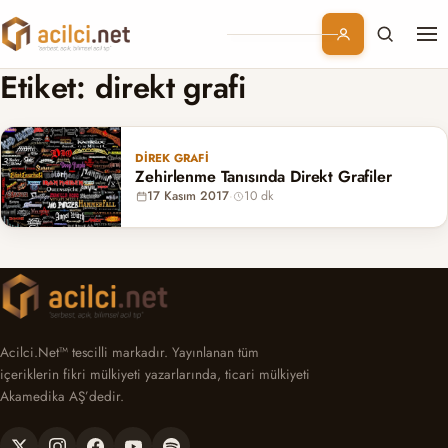
Me
Branşlar
Etiket:
direkt grafi
Konular
DIREK GRAFI
Zehirlenme Tanısında Direkt Grafiler
Kurumsal
17 Kasım 2017
·
10 dk
Abonelik
Acilci.Net™ tescilli markadır. Yayınlanan tüm
içeriklerin fikri mülkiyeti yazarlarında, ticari mülkiyeti
Akamedika AŞ’dedir.