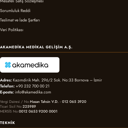
Mesafeli Satış Sözleşmesi
Sorumluluk Reddi
Teslimat ve İade Şartları
Veri Politikası
AKAMEDIKA MEDIKAL GELIŞIM A.Ş.
Adres:
Kazımdirik Mah. 296/2 Sok. No:33 Bornova – İzmir
Telefon:
+90 232 700 00 21
E-posta:
info@akamedika.com
Vergi Dairesi / No
Hasan Tahsin V.D. · 012 065 3920
Ticari Sicil No
225989
MERSİS No
0012 0653 9200 0001
TEKNIK