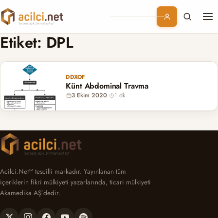
Me
Branşlar
Etiket:
DPL
Konular
DDXOF
Künt Abdominal Travma
Kurumsal
3 Ekim 2020
·
1 dk
Abonelik
Acilci.Net™ tescilli markadır. Yayınlanan tüm
içeriklerin fikri mülkiyeti yazarlarında, ticari mülkiyeti
Akamedika AŞ’dedir.