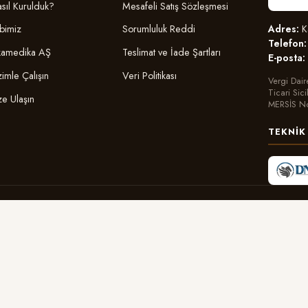
sıl Kurulduk?
Mesafeli Satış Sözleşmesi
Adres:
Ka
bimiz
Sorumluluk Reddi
Telefon:
amedika AŞ
Teslimat ve İade Şartları
E-posta:
zimle Çalışın
Veri Politikası
Vergi Dair
Ticari Sic
ze Ulaşın
MERSİS N
TEKNIK