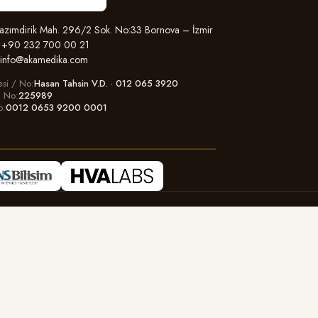
zımdirik Mah. 296/2 Sok. No:33 Bornova – İzmir
+90 232 700 00 21
info@akamedika.com
esi / No
Hasan Tahsin V.D. · 012 065 3920
il No
225989
o
0012 0653 9200 0001