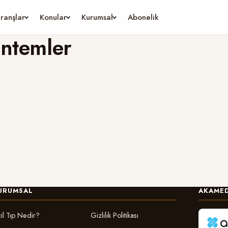
ranşlar
Konular
Kurumsal
Abonelik
öntemler
URUMSAL
AKAMED
il Tıp Nedir?
Gizlilik Politikası