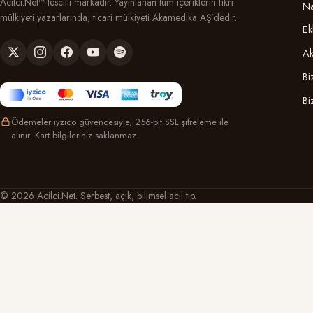
Acilci.Net™ tescilli markadır. Yayınlanan tüm içeriklerin fikri
Na
mülkiyeti yazarlarında, ticari mülkiyeti Akamedika AŞ’dedir.
Ek
Ak
Bi
Bi
Ödemeler iyzico güvencesiyle, 256-bit SSL şifreleme ile
alınır. Kart bilgileriniz saklanmaz.
© 2026 Acilci.Net. Serbest, açık, bilimsel acil tıp.