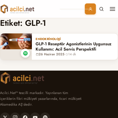
Me
Branşlar
Etiket:
GLP-1
Konular
ENDOKRINOLOJI
GLP-1 Reseptör Agonistlerinin Uygunsuz
Kurumsal
Kullanımı: Acil Servis Perspektifi
26 Haziran 2025
·
14 dk
Abonelik
Acilci.Net™ tescilli markadır. Yayınlanan tüm
içeriklerin fikri mülkiyeti yazarlarında, ticari mülkiyeti
Akamedika AŞ’dedir.