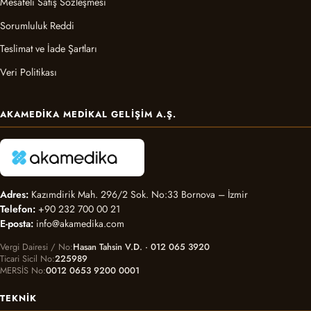
Mesafeli Satış Sözleşmesi
Sorumluluk Reddi
Teslimat ve İade Şartları
Veri Politikası
AKAMEDIKA MEDIKAL GELIŞIM A.Ş.
Adres:
Kazımdirik Mah. 296/2 Sok. No:33 Bornova – İzmir
Telefon:
+90 232 700 00 21
E-posta:
info@akamedika.com
Vergi Dairesi / No
Hasan Tahsin V.D. · 012 065 3920
Ticari Sicil No
225989
MERSİS No
0012 0653 9200 0001
TEKNIK