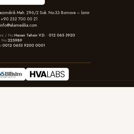
zımdirik Mah. 296/2 Sok. No:33 Bornova – İzmir
+90 232 700 00 21
info@akamedika.com
esi / No
Hasan Tahsin V.D. · 012 065 3920
il No
225989
o
0012 0653 9200 0001