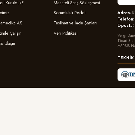
sıl Kurulduk?
Mesafeli Satış Sözleşmesi
Adres:
Ka
bimiz
Sorumluluk Reddi
Telefon:
amedika AŞ
Teslimat ve İade Şartları
E-posta:
zimle Çalışın
Veri Politikası
Vergi Dair
Ticari Sic
ze Ulaşın
MERSİS N
TEKNIK