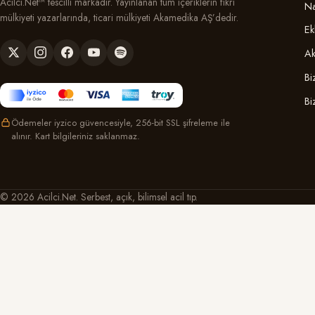
Acilci.Net™ tescilli markadır. Yayınlanan tüm içeriklerin fikri
Na
mülkiyeti yazarlarında, ticari mülkiyeti Akamedika AŞ’dedir.
Ek
Ak
Bi
Bi
Ödemeler iyzico güvencesiyle, 256-bit SSL şifreleme ile
alınır. Kart bilgileriniz saklanmaz.
© 2026 Acilci.Net. Serbest, açık, bilimsel acil tıp.