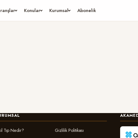
ranşlar
Konular
Kurumsal
Abonelik
URUMSAL
AKAMED
il Tıp Nedir?
Gizlilik Politikası