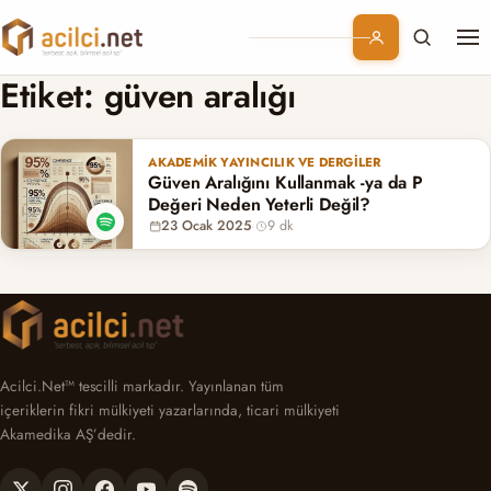
Me
Branşlar
Etiket:
güven aralığı
Konular
AKADEMIK YAYINCILIK VE DERGILER
Güven Aralığını Kullanmak -ya da P
Kurumsal
Değeri Neden Yeterli Değil?
23 Ocak 2025
·
9 dk
Abonelik
Acilci.Net™ tescilli markadır. Yayınlanan tüm
içeriklerin fikri mülkiyeti yazarlarında, ticari mülkiyeti
Akamedika AŞ’dedir.