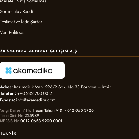
Mesafeli Satış Sözleşmesi
Sorumluluk Reddi
Teslimat ve İade Şartları
Veri Politikası
AKAMEDIKA MEDIKAL GELIŞIM A.Ş.
Adres:
Kazımdirik Mah. 296/2 Sok. No:33 Bornova – İzmir
Telefon:
+90 232 700 00 21
E-posta:
info@akamedika.com
Vergi Dairesi / No
Hasan Tahsin V.D. · 012 065 3920
Ticari Sicil No
225989
MERSİS No
0012 0653 9200 0001
TEKNIK