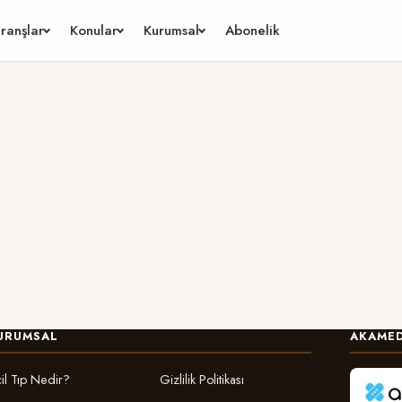
ranşlar
Konular
Kurumsal
Abonelik
URUMSAL
AKAMED
il Tıp Nedir?
Gizlilik Politikası