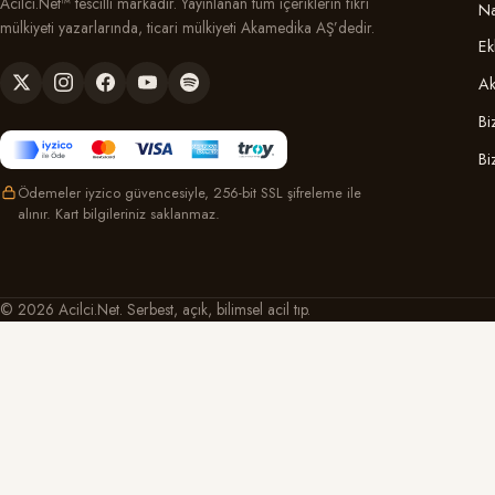
Acilci.Net™ tescilli markadır. Yayınlanan tüm içeriklerin fikri
Na
mülkiyeti yazarlarında, ticari mülkiyeti Akamedika AŞ’dedir.
Ek
Ak
Bi
Bi
Ödemeler iyzico güvencesiyle, 256-bit SSL şifreleme ile
alınır. Kart bilgileriniz saklanmaz.
© 2026 Acilci.Net. Serbest, açık, bilimsel acil tıp.