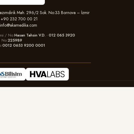
zımdirik Mah. 296/2 Sok. No:33 Bornova – İzmir
+90 232 700 00 21
info@akamedika.com
esi / No
Hasan Tahsin V.D. · 012 065 3920
il No
225989
o
0012 0653 9200 0001