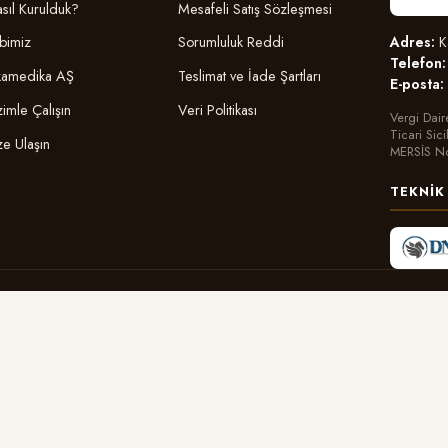
sıl Kurulduk?
Mesafeli Satış Sözleşmesi
Adres:
Ka
bimiz
Sorumluluk Reddi
Telefon:
amedika AŞ
Teslimat ve İade Şartları
E-posta:
zimle Çalışın
Veri Politikası
Vergi Dair
Ticari Sic
ze Ulaşın
MERSİS N
TEKNIK