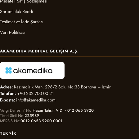
Mesafeli Satış Sözleşmesi
Sorumluluk Reddi
Teslimat ve İade Şartları
Veri Politikası
AKAMEDIKA MEDIKAL GELIŞIM A.Ş.
Adres:
Kazımdirik Mah. 296/2 Sok. No:33 Bornova – İzmir
Telefon:
+90 232 700 00 21
E-posta:
info@akamedika.com
Vergi Dairesi / No
Hasan Tahsin V.D. · 012 065 3920
Ticari Sicil No
225989
MERSİS No
0012 0653 9200 0001
TEKNIK