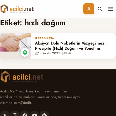
Me
Branşlar
Etiket:
hızlı doğum
Konular
GEBE HASTA
Aksiyon Dolu Nöbetlerin Vazgeçilmezi:
Kurumsal
Presipite (Hızlı) Doğum ve Yönetimi
14 Aralık 2021
·
18 dk
Abonelik
Acilci.Net™ tescilli markadır. Yayınlanan tüm
içeriklerin fikri mülkiyeti yazarlarında, ticari mülkiyeti
Akamedika AŞ’dedir.