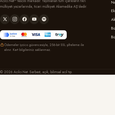
Acilci.Net™ tescilli markadır. Yayınlanan tüm içeriklerin fikri
Na
mülkiyeti yazarlarında, ticari mülkiyeti Akamedika AŞ’dedir.
Ek
Ak
Bi
Bi
Ödemeler iyzico güvencesiyle, 256-bit SSL şifreleme ile
alınır. Kart bilgileriniz saklanmaz.
© 2026 Acilci.Net. Serbest, açık, bilimsel acil tıp.