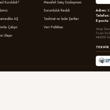
sıl Kurulduk?
Mesafeli Satış Sözleşmesi
Adres:
Ka
bimiz
Sorumluluk Reddi
Telefon:
amedika AŞ
Teslimat ve İade Şartları
E-posta:
zimle Çalışın
Veri Politikası
Vergi Dair
Ticari Sic
ze Ulaşın
MERSİS N
TEKNIK