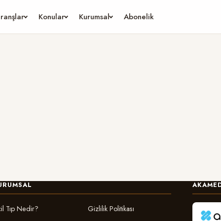
ranşlar
Konular
Kurumsal
Abonelik
URUMSAL
AKAMED
il Tıp Nedir?
Gizlilik Politikası