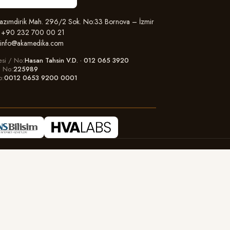
zımdirik Mah. 296/2 Sok. No:33 Bornova – İzmir
+90 232 700 00 21
info@akamedika.com
esi / No
Hasan Tahsin V.D. · 012 065 3920
il No
225989
o
0012 0653 9200 0001