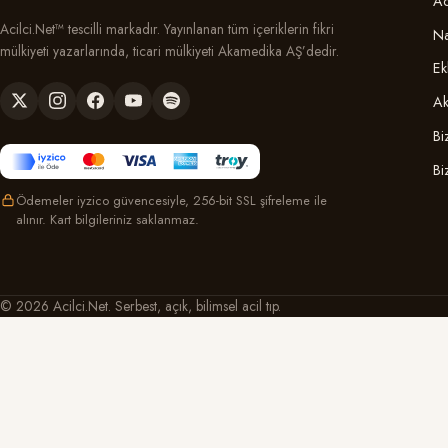
Ac
Acilci.Net™ tescilli markadır. Yayınlanan tüm içeriklerin fikri
Na
mülkiyeti yazarlarında, ticari mülkiyeti Akamedika AŞ’dedir.
Ek
Ak
Bi
Bi
Ödemeler iyzico güvencesiyle, 256-bit SSL şifreleme ile
alınır. Kart bilgileriniz saklanmaz.
© 2026 Acilci.Net. Serbest, açık, bilimsel acil tıp.