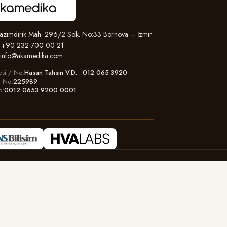
zımdirik Mah. 296/2 Sok. No:33 Bornova – İzmir
+90 232 700 00 21
info@akamedika.com
esi / No
Hasan Tahsin V.D. · 012 065 3920
il No
225989
o
0012 0653 9200 0001