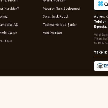
il Tıp Nedir?
Gizlilik Politikası
sıl Kurulduk?
Mesafeli Satış Sözleşmesi
Adres:
Ka
bimiz
Sorumluluk Reddi
Telefon:
amedika AŞ
Teslimat ve İade Şartları
E-posta:
zimle Çalışın
Veri Politikası
Vergi Dair
Ticari Sic
ze Ulaşın
MERSİS N
TEKNIK