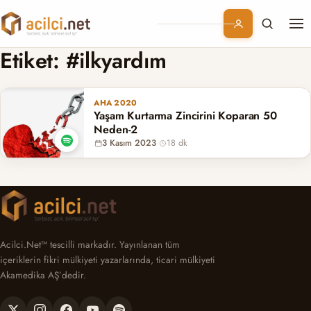
Me
Branşlar
Etiket:
#ilkyardım
Konular
AHA 2020
Yaşam Kurtarma Zincirini Koparan 50
Kurumsal
Neden-2
3 Kasım 2023
·
18 dk
Abonelik
Acilci.Net™ tescilli markadır. Yayınlanan tüm
içeriklerin fikri mülkiyeti yazarlarında, ticari mülkiyeti
Akamedika AŞ’dedir.