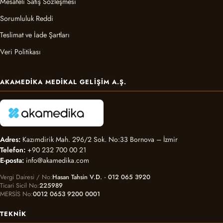
Mesafeli Satış Sözleşmesi
Sorumluluk Reddi
Teslimat ve İade Şartları
Veri Politikası
AKAMEDIKA MEDIKAL GELIŞIM A.Ş.
Adres:
Kazımdirik Mah. 296/2 Sok. No:33 Bornova – İzmir
Telefon:
+90 232 700 00 21
E-posta:
info@akamedika.com
Vergi Dairesi / No
Hasan Tahsin V.D. · 012 065 3920
Ticari Sicil No
225989
MERSİS No
0012 0653 9200 0001
TEKNIK