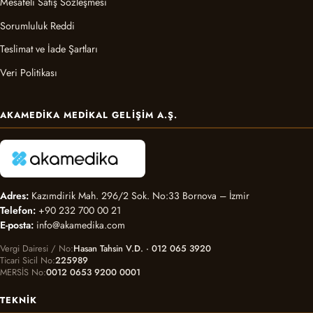
Mesafeli Satış Sözleşmesi
Sorumluluk Reddi
Teslimat ve İade Şartları
Veri Politikası
AKAMEDIKA MEDIKAL GELIŞIM A.Ş.
Adres:
Kazımdirik Mah. 296/2 Sok. No:33 Bornova – İzmir
Telefon:
+90 232 700 00 21
E-posta:
info@akamedika.com
Vergi Dairesi / No
Hasan Tahsin V.D. · 012 065 3920
Ticari Sicil No
225989
MERSİS No
0012 0653 9200 0001
TEKNIK