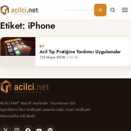
Me
Branşlar
Etiket:
iPhone
Konular
BT
Acil Tıp Pratiğine Yardımcı Uygulamalar
Kurumsal
3 Mayıs 2018
·
16 dk
Abonelik
Acilci.Net™ tescilli markadır. Yayınlanan tüm
içeriklerin fikri mülkiyeti yazarlarında, ticari mülkiyeti
Akamedika AŞ’dedir.