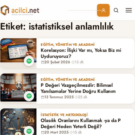
Me
Branşlar
Etiket:
istatistiksel anlamlılık
Konular
EĞITIM, YÖNETIM VE AKADEMI
Korelasyon: İlişki Var mı, Yoksa Biz mi
Kurumsal
Uyduruyoruz?
20 Şubat 2026
·
13 dk
Abonelik
EĞITIM, YÖNETIM VE AKADEMI
P Değeri Vazgeçilmezdir: Bilimsel
Yanılsamalar Yerine Doğru Kullanım
13 Temmuz 2025
·
25 dk
İSTATISTIK VE METODOLOJI
Olasılık Oranlarını Kullanmak -ya da P
Değeri Neden Yeterli Değil?
20 Mart 2025
·
15 dk