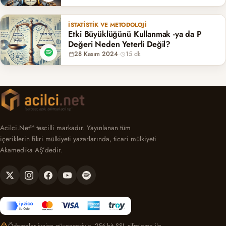
İSTATISTIK VE METODOLOJI
Etki Büyüklüğünü Kullanmak -ya da P
Değeri Neden Yeterli Değil?
28 Kasım 2024
·
15 dk
Acilci.Net™ tescilli markadır. Yayınlanan tüm
içeriklerin fikri mülkiyeti yazarlarında, ticari mülkiyeti
Akamedika AŞ’dedir.
Ödemeler iyzico güvencesiyle, 256-bit SSL şifreleme ile