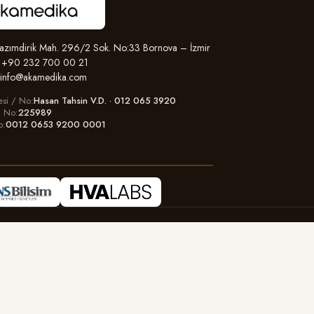
zımdirik Mah. 296/2 Sok. No:33 Bornova – İzmir
+90 232 700 00 21
info@akamedika.com
esi / No
Hasan Tahsin V.D. · 012 065 3920
il No
225989
o
0012 0653 9200 0001