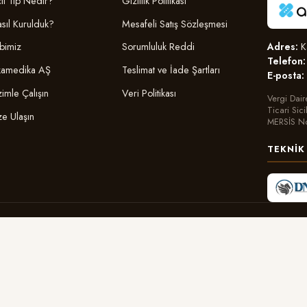
il Tıp Nedir?
Gizlilik Politikası
sıl Kurulduk?
Mesafeli Satış Sözleşmesi
Adres:
Ka
bimiz
Sorumluluk Reddi
Telefon:
amedika AŞ
Teslimat ve İade Şartları
E-posta:
zimle Çalışın
Veri Politikası
Vergi Dair
Ticari Sic
ze Ulaşın
MERSİS N
TEKNIK