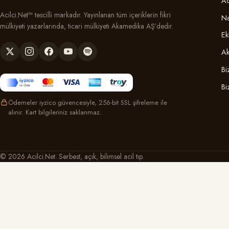
Ac
Acilci.Net™ tescilli markadır. Yayınlanan tüm içeriklerin fikri
Na
mülkiyeti yazarlarında, ticari mülkiyeti Akamedika AŞ’dedir.
Ek
Ak
Bi
Bi
Ödemeler iyzico güvencesiyle, 256-bit SSL şifreleme ile
alınır. Kart bilgileriniz saklanmaz.
© 2026 Acilci.Net. Serbest, açık, bilimsel acil tıp.