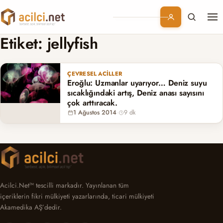
Me
Branşlar
Etiket:
jellyfish
Konular
ÇEVRESEL ACILLER
Eroğlu: Uzmanlar uyarıyor… Deniz suyu
Kurumsal
sıcaklığındaki artış, Deniz anası sayısını
çok arttıracak.
1 Ağustos 2014
·
9 dk
Abonelik
Acilci.Net™ tescilli markadır. Yayınlanan tüm
içeriklerin fikri mülkiyeti yazarlarında, ticari mülkiyeti
Akamedika AŞ’dedir.