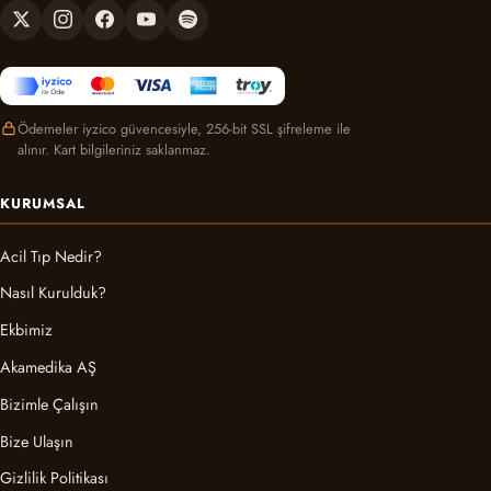
Ödemeler iyzico güvencesiyle, 256-bit SSL şifreleme ile
alınır. Kart bilgileriniz saklanmaz.
KURUMSAL
Acil Tıp Nedir?
Nasıl Kurulduk?
Ekbimiz
Akamedika AŞ
Bizimle Çalışın
Bize Ulaşın
Gizlilik Politikası