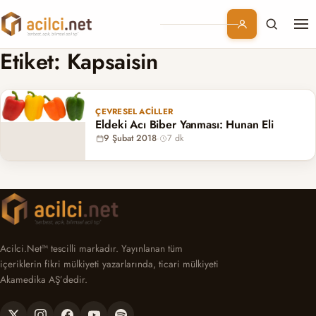
Me
Branşlar
Etiket:
Kapsaisin
Konular
ÇEVRESEL ACILLER
Eldeki Acı Biber Yanması: Hunan Eli
Kurumsal
9 Şubat 2018
·
7 dk
Abonelik
Acilci.Net™ tescilli markadır. Yayınlanan tüm
içeriklerin fikri mülkiyeti yazarlarında, ticari mülkiyeti
Akamedika AŞ’dedir.