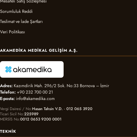
Mesafeli Satış Sözleşmesi
Sorumluluk Reddi
Teslimat ve İade Şartları
Veri Politikası
AKAMEDIKA MEDIKAL GELIŞIM A.Ş.
Adres:
Kazımdirik Mah. 296/2 Sok. No:33 Bornova – İzmir
Telefon:
+90 232 700 00 21
E-posta:
info@akamedika.com
Vergi Dairesi / No
Hasan Tahsin V.D. · 012 065 3920
Ticari Sicil No
225989
MERSİS No
0012 0653 9200 0001
TEKNIK