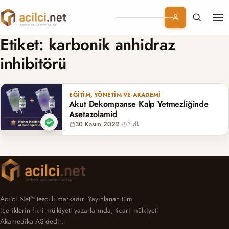
Me
Branşlar
Etiket:
karbonik anhidraz
inhibitörü
Konular
Kurumsal
EĞITIM, YÖNETIM VE AKADEMI
Akut Dekompanse Kalp Yetmezliğinde
Asetazolamid
Abonelik
30 Kasım 2022
·
3 dk
Acilci.Net™ tescilli markadır. Yayınlanan tüm
içeriklerin fikri mülkiyeti yazarlarında, ticari mülkiyeti
Akamedika AŞ’dedir.