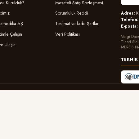
sıl Kurulduk?
Mesafeli Satış Sözleşmesi
Adres:
Ka
bimiz
Sorumluluk Reddi
Telefon:
amedika AŞ
Teslimat ve İade Şartları
E-posta:
zimle Çalışın
Veri Politikası
Vergi Dair
Ticari Sic
ze Ulaşın
MERSİS N
TEKNIK