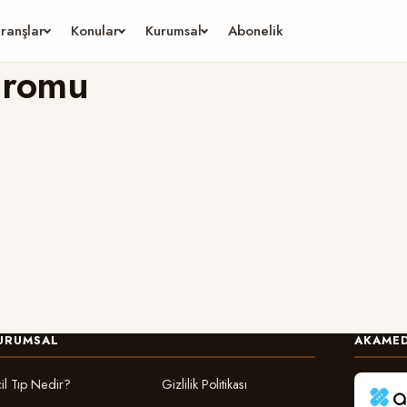
ranşlar
Konular
Kurumsal
Abonelik
ndromu
URUMSAL
AKAMED
il Tıp Nedir?
Gizlilik Politikası