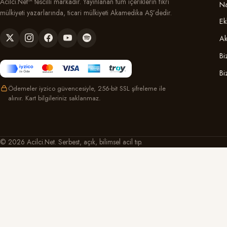
Acilci.Net™ tescilli markadır. Yayınlanan tüm içeriklerin fikri
Na
mülkiyeti yazarlarında, ticari mülkiyeti Akamedika AŞ’dedir.
Ek
Ak
Bi
Bi
Ödemeler iyzico güvencesiyle, 256-bit SSL şifreleme ile
alınır. Kart bilgileriniz saklanmaz.
© 2026 Acilci.Net. Serbest, açık, bilimsel acil tıp.