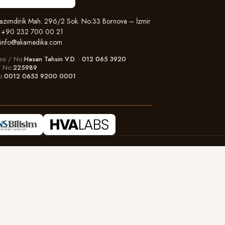
zımdirik Mah. 296/2 Sok. No:33 Bornova – İzmir
+90 232 700 00 21
info@akamedika.com
esi / No
Hasan Tahsin V.D. · 012 065 3920
il No
225989
o
0012 0653 9200 0001