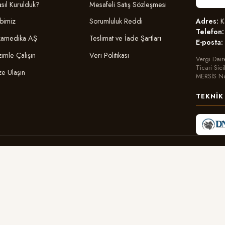
sıl Kurulduk?
Mesafeli Satış Sözleşmesi
Adres:
Ka
bimiz
Sorumluluk Reddi
Telefon:
amedika AŞ
Teslimat ve İade Şartları
E-posta:
zimle Çalışın
Veri Politikası
Vergi Dair
Ticari Sic
ze Ulaşın
MERSİS N
TEKNIK