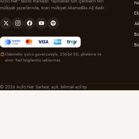
Acilci.Net™ tescilli markadır. Yayınlanan tüm içeriklerin fikri
Na
mülkiyeti yazarlarında, ticari mülkiyeti Akamedika AŞ’dedir.
Ek
Ak
Bi
Bi
Ödemeler iyzico güvencesiyle, 256-bit SSL şifreleme ile
alınır. Kart bilgileriniz saklanmaz.
© 2026 Acilci.Net. Serbest, açık, bilimsel acil tıp.