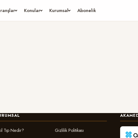
ranşlar
Konular
Kurumsal
Abonelik
URUMSAL
AKAMED
il Tıp Nedir?
Gizlilik Politikası