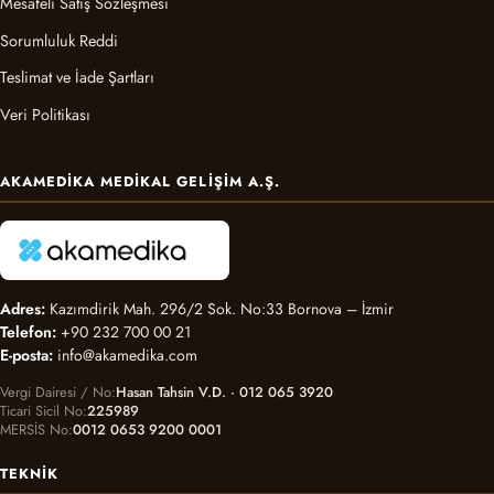
Mesafeli Satış Sözleşmesi
Sorumluluk Reddi
Teslimat ve İade Şartları
Veri Politikası
AKAMEDIKA MEDIKAL GELIŞIM A.Ş.
Adres:
Kazımdirik Mah. 296/2 Sok. No:33 Bornova – İzmir
Telefon:
+90 232 700 00 21
E-posta:
info@akamedika.com
Vergi Dairesi / No
Hasan Tahsin V.D. · 012 065 3920
Ticari Sicil No
225989
MERSİS No
0012 0653 9200 0001
TEKNIK