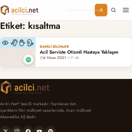
Me
Branşlar
Etiket:
kısaltma
Konular
DAHILI BILIMLER
Acil Serviste Otizmli Hastaya Yaklaşım
Kurumsal
6 Nisan 2021
·
11 dk
Abonelik
Acilci.Net™ tescilli markadır. Yayınlanan tüm
içeriklerin fikri mülkiyeti yazarlarında, ticari mülkiyeti
Akamedika AŞ’dedir.