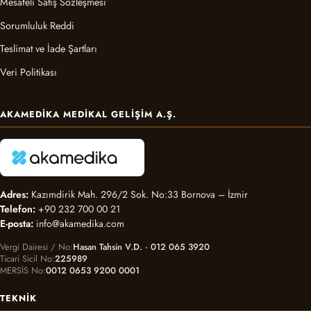
Mesafeli Satış Sözleşmesi
Sorumluluk Reddi
Teslimat ve İade Şartları
Veri Politikası
AKAMEDIKA MEDIKAL GELIŞIM A.Ş.
Adres:
Kazımdirik Mah. 296/2 Sok. No:33 Bornova – İzmir
Telefon:
+90 232 700 00 21
E-posta:
info@akamedika.com
Vergi Dairesi / No
Hasan Tahsin V.D. · 012 065 3920
Ticari Sicil No
225989
MERSİS No
0012 0653 9200 0001
TEKNIK