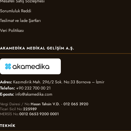
Mesafeli Satış Sözleşmesi
Sorumluluk Reddi
Teslimat ve İade Şartları
Veri Politikası
AKAMEDIKA MEDIKAL GELIŞIM A.Ş.
Adres:
Kazımdirik Mah. 296/2 Sok. No:33 Bornova – İzmir
Telefon:
+90 232 700 00 21
E-posta:
info@akamedika.com
Vergi Dairesi / No
Hasan Tahsin V.D. · 012 065 3920
Ticari Sicil No
225989
MERSİS No
0012 0653 9200 0001
TEKNIK