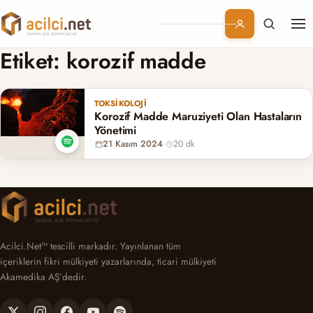
Me
Branşlar
Etiket:
korozif madde
Konular
TOKSIKOLOJI
Korozif Madde Maruziyeti Olan Hastaların
Kurumsal
Yönetimi
21 Kasım 2024
·
20 dk
Abonelik
Acilci.Net™ tescilli markadır. Yayınlanan tüm
içeriklerin fikri mülkiyeti yazarlarında, ticari mülkiyeti
Akamedika AŞ’dedir.