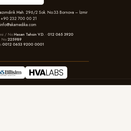
zımdirik Mah. 296/2 Sok. No:33 Bornova – İzmir
+90 232 700 00 21
info@akamedika.com
esi / No
Hasan Tahsin V.D. · 012 065 3920
il No
225989
o
0012 0653 9200 0001