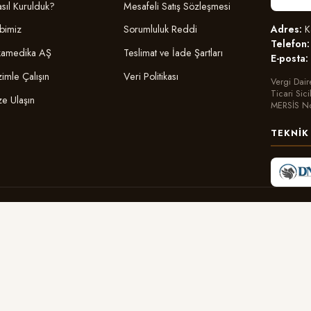
sıl Kurulduk?
Mesafeli Satış Sözleşmesi
Adres:
Ka
bimiz
Sorumluluk Reddi
Telefon:
amedika AŞ
Teslimat ve İade Şartları
E-posta:
zimle Çalışın
Veri Politikası
Vergi Dair
Ticari Sic
ze Ulaşın
MERSİS N
TEKNIK