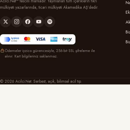
Acilci.Net™ tescilli markadır. Yayınlanan tüm içeriklerin fikri
Na
mülkiyeti yazarlarında, ticari mülkiyeti Akamedika AŞ’dedir.
Ek
Ak
Bi
Bi
Ödemeler iyzico güvencesiyle, 256-bit SSL şifreleme ile
alınır. Kart bilgileriniz saklanmaz.
© 2026 Acilci.Net. Serbest, açık, bilimsel acil tıp.