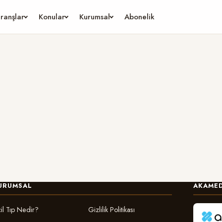
ranşlar
Konular
Kurumsal
Abonelik
URUMSAL
AKAMED
il Tıp Nedir?
Gizlilik Politikası