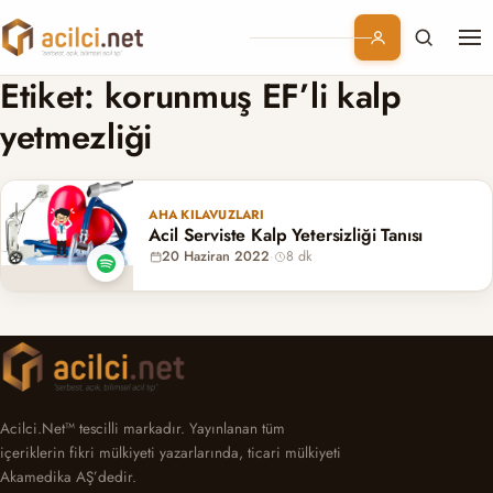
Me
Branşlar
Etiket:
korunmuş EF’li kalp
yetmezliği
Konular
Kurumsal
AHA KILAVUZLARI
Acil Serviste Kalp Yetersizliği Tanısı
20 Haziran 2022
·
8 dk
Abonelik
Acilci.Net™ tescilli markadır. Yayınlanan tüm
içeriklerin fikri mülkiyeti yazarlarında, ticari mülkiyeti
Akamedika AŞ’dedir.