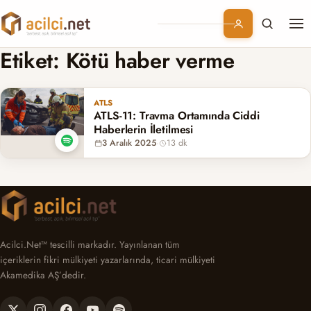
Me
Branşlar
Etiket:
Kötü haber verme
Konular
ATLS
ATLS-11: Travma Ortamında Ciddi
Kurumsal
Haberlerin İletilmesi
3 Aralık 2025
·
13 dk
Abonelik
Acilci.Net™ tescilli markadır. Yayınlanan tüm
içeriklerin fikri mülkiyeti yazarlarında, ticari mülkiyeti
Akamedika AŞ’dedir.