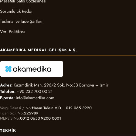
Mesafeli Satış Sözleşmesi
Sorumluluk Reddi
Teslimat ve İade Şartları
Veri Politikası
AKAMEDIKA MEDIKAL GELIŞIM A.Ş.
Adres:
Kazımdirik Mah. 296/2 Sok. No:33 Bornova – İzmir
Telefon:
+90 232 700 00 21
E-posta:
info@akamedika.com
Vergi Dairesi / No
Hasan Tahsin V.D. · 012 065 3920
Ticari Sicil No
225989
MERSİS No
0012 0653 9200 0001
TEKNIK